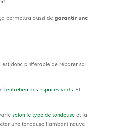
rt.
 ça permettra aussi de
garantir une
l est donc préférable de réparer sa
e l’
entretien des espaces verts
. Et
 varie
selon le type de tondeuse
et la
heter une tondeuse flambant neuve